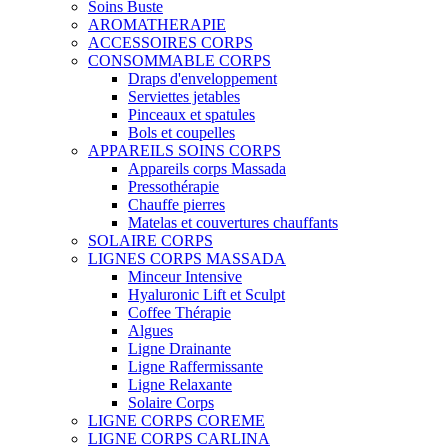
Soins Buste
AROMATHERAPIE
ACCESSOIRES CORPS
CONSOMMABLE CORPS
Draps d'enveloppement
Serviettes jetables
Pinceaux et spatules
Bols et coupelles
APPAREILS SOINS CORPS
Appareils corps Massada
Pressothérapie
Chauffe pierres
Matelas et couvertures chauffants
SOLAIRE CORPS
LIGNES CORPS MASSADA
Minceur Intensive
Hyaluronic Lift et Sculpt
Coffee Thérapie
Algues
Ligne Drainante
Ligne Raffermissante
Ligne Relaxante
Solaire Corps
LIGNE CORPS COREME
LIGNE CORPS CARLINA