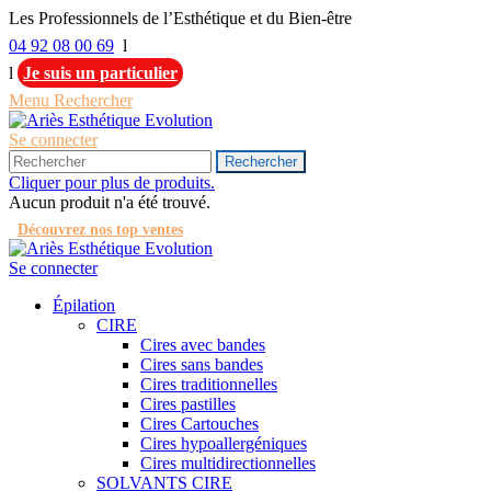
Les Professionnels de l’Esthétique et du Bien-être
04 92 08 00 69
l
l
Je suis un particulier
Menu
Rechercher
Se connecter
Rechercher
Cliquer pour plus de produits.
Aucun produit n'a été trouvé.
Découvrez nos top ventes
Se connecter
Épilation
CIRE
Cires avec bandes
Cires sans bandes
Cires traditionnelles
Cires pastilles
Cires Cartouches
Cires hypoallergéniques
Cires multidirectionnelles
SOLVANTS CIRE