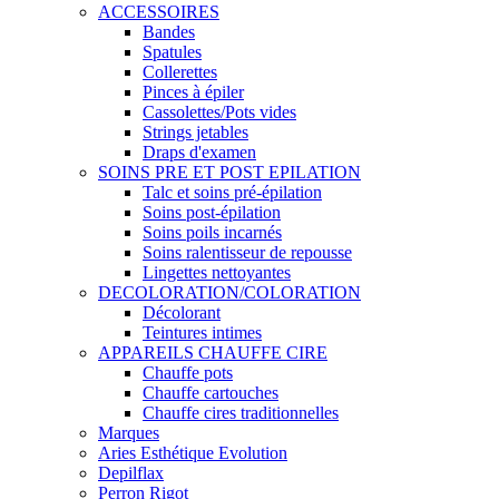
ACCESSOIRES
Bandes
Spatules
Collerettes
Pinces à épiler
Cassolettes/Pots vides
Strings jetables
Draps d'examen
SOINS PRE ET POST EPILATION
Talc et soins pré-épilation
Soins post-épilation
Soins poils incarnés
Soins ralentisseur de repousse
Lingettes nettoyantes
DECOLORATION/COLORATION
Décolorant
Teintures intimes
APPAREILS CHAUFFE CIRE
Chauffe pots
Chauffe cartouches
Chauffe cires traditionnelles
Marques
Aries Esthétique Evolution
Depilflax
Perron Rigot