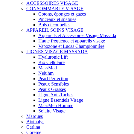
ACCESSOIRES VISAGE
CONSOMMABLE VISAGE
Cotons, éponges et gazes
Pinceaux et spatules
Bols et coupelles
APPAREIL SOINS VISAGE
Appareils et Accessoires Visage Massada
Haute fréquence et appareils visage
Vapozone et Lucas Championnière
LIGNES VISAGE MASSADA
Hyaluronic Lift
Bio Cellulaire
MassMed
Neluhm
Pearl Perfection
Peaux Sensibles
Peaux Grasses
Ligne Anti-Taches
Ligne Essentiels Visage
MassMen Homme
Solaire Visage
Marques
Biothalys
Carlina
Coreme