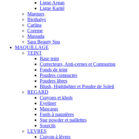
Ligne Argan
Ligne Karité
Marques
Biothalys
Carlina
Coreme
Massada
Sara Beauty Spa
MAQUILLAGE
TEINT
Base teint
Correcteurs, Anti-cernes et Contouring
Fonds de teint
Poudres compactes
Poudres libres
Blush, Highlighter et Poudre de Soleil
REGARD
Crayons et khols
Eyeliner
Mascaras
Fards à paupières
Star powder et paillettes
Sourcils
LEVRES
Crayon à lèvres