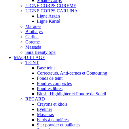
Solaire Corps
LIGNE CORPS COREME
LIGNE CORPS CARLINA
Ligne Argan
Ligne Karité
Marques
Biothalys
Carlina
Coreme
Massada
Sara Beauty Spa
MAQUILLAGE
TEINT
Base teint
Correcteurs, Anti-cernes et Contouring
Fonds de teint
Poudres compactes
Poudres libres
Blush, Highlighter et Poudre de Soleil
REGARD
Crayons et khols
Eyeliner
Mascaras
Fards à paupières
Star powder et paillettes