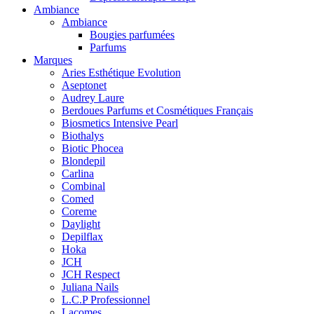
Ambiance
Ambiance
Bougies parfumées
Parfums
Marques
Aries Esthétique Evolution
Aseptonet
Audrey Laure
Berdoues Parfums et Cosmétiques Français
Biosmetics Intensive Pearl
Biothalys
Biotic Phocea
Blondepil
Carlina
Combinal
Comed
Coreme
Daylight
Depilflax
Hoka
JCH
JCH Respect
Juliana Nails
L.C.P Professionnel
Lacomes