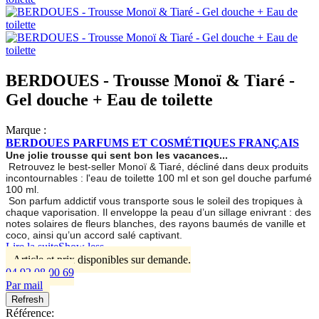
BERDOUES - Trousse Monoï & Tiaré -
Gel douche + Eau de toilette
Marque :
BERDOUES PARFUMS ET COSMÉTIQUES FRANÇAIS
Une jolie trousse qui sent bon les vacances...
Retrouvez le best-seller Monoï & Tiaré, décliné dans deux produits
incontournables : l'eau de toilette 100 ml et son gel douche parfumé
100 ml.
Son parfum addictif vous transporte sous le soleil des tropiques à
chaque vaporisation. Il enveloppe la peau d’un sillage enivrant : des
notes solaires de fleurs blanches, des rayons baumés de vanille et
coco, ainsi qu’un accord salé captivant.
Lire la suite
Show less
Article et prix disponibles sur demande.
04 92 08 00 69
Par mail
Référence: