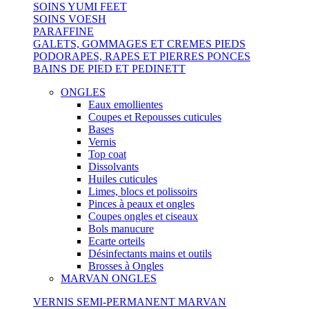
SOINS YUMI FEET
SOINS VOESH
PARAFFINE
GALETS, GOMMAGES ET CREMES PIEDS
PODORAPES, RAPES ET PIERRES PONCES
BAINS DE PIED ET PEDINETT
ONGLES
Eaux emollientes
Coupes et Repousses cuticules
Bases
Vernis
Top coat
Dissolvants
Huiles cuticules
Limes, blocs et polissoirs
Pinces à peaux et ongles
Coupes ongles et ciseaux
Bols manucure
Ecarte orteils
Désinfectants mains et outils
Brosses à Ongles
MARVAN ONGLES
VERNIS SEMI-PERMANENT MARVAN