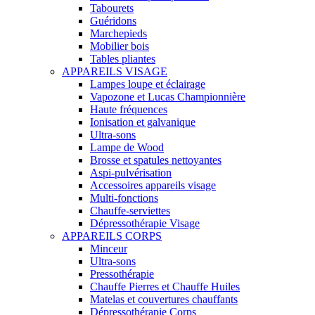
Tabourets
Guéridons
Marchepieds
Mobilier bois
Tables pliantes
APPAREILS VISAGE
Lampes loupe et éclairage
Vapozone et Lucas Championnière
Haute fréquences
Ionisation et galvanique
Ultra-sons
Lampe de Wood
Brosse et spatules nettoyantes
Aspi-pulvérisation
Accessoires appareils visage
Multi-fonctions
Chauffe-serviettes
Dépressothérapie Visage
APPAREILS CORPS
Minceur
Ultra-sons
Pressothérapie
Chauffe Pierres et Chauffe Huiles
Matelas et couvertures chauffants
Dépressothérapie Corps