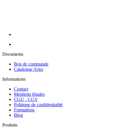
conseillères sont à votre écoute pour cibler vos besoins et y répondre
efficacement grâce à nos partenaires de renom : Massada, Carlina,
Perron Rigot, Dr Temt, Réfectocil, Ligne K, Juliana Nails... Nous
assurons la livraison de vos commandes en 24H sur toute la France
métropolitaine (hors Corse).
Documents
Bon de commande
Catalogue Aries
Informations
Contact
Mentions légales
CGU - CGV
Politique de confidentialité
Formations
Blog
Produits