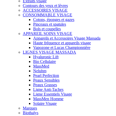
Extraits visage
Contours des yeux et lèvres
ACCESSOIRES VISAGE
CONSOMMABLE VISAGE
Cotons, éponges et gazes
Pinceaux et spatules
Bols et coupelles
APPAREIL SOINS VISAGE
Appareils et Accessoires Visage Massada
Haute fréquence et appareils visage
Vapozone et Lucas Championnière
LIGNES VISAGE MASSADA
Hyaluronic Lift
Bio Cellulaire
MassMed
Neluhm
Pearl Perfection
Peaux Sensibles
Peaux Grasses
Ligne Anti-Taches
Ligne Essentiels Visage
MassMen Homme
Solaire Visage
Marques
Biothalys