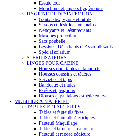
Essuie tout
Mouchoirs et papiers hygièniques
HYGIENE ET DESINFECTION
Gants latex, vynile et nitrile
Savons et désinfectants mains
Nettoyants et Désinfectants
Masques protection
Sacs poubelle
Lessives, Détachants et Assouplissants
Spécial solarium
STERILISATEURS
LINGES POUR CABINE
Housses pour tables et tabourets
Housses coussins et tétières
Serviettes et tapis
Bandeaux et mules
Paréos et peignoirs
Blouses et pantalons esthéticiennes
MOBILIER & MATÉRIEL
TABLES ET FAUTEUILS
Tables et fauteuils fixes
Tables et fauteuils électriques
Fauteuil Maquillage
Tables et tabourets manucure
Fauteuil et repose pédicure