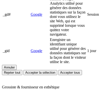
Analytics utilisé pour
générer des données
statistiques sur la façon
_gd#
Google
Session
dont vous utilisez le
site Web, qui est
supprimé lorsque vous
quittez votre
navigateur.
Enregistre un
identifiant unique
utilisé pour générer des
_gid
Google
1 jour
données statistiques sur
la façon dont le visiteur
utilise le site.
Annuler
Rejeter tout
Accepter la sélection
Accepter tous
Grossiste & fournisseur en esthétique
Ariès Esthétique vous accompagne depuis plus de 24 ans dans votre
quotidien de professionnels de l'esthétique et du bien-être. Nous
vous proposons une large gamme de produits en mobilier,
appareillage et consommable avec des prix toujours compétitifs. Nos