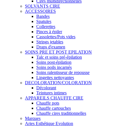
Cires multidirectionnelles
SOLVANTS CIRE
ACCESSOIRES
Bandes
Spatules
Collerettes
Pinces à épiler
Cassolettes/Pots vides
Strings jetables
Draps d'examen
SOINS PRE ET POST EPILATION
Talc et soins pré-épilation
Soins post-épilation
Soins poils incarnés
Soins ralentisseur de repousse
Lingettes nettoyantes
DECOLORATION/COLORATION
Décolorant
Teintures intimes
APPAREILS CHAUFFE CIRE
Chauffe pots
Chauffe cartouches
Chauffe cires traditionnelles
Marques
Aries Esthétique Evolution