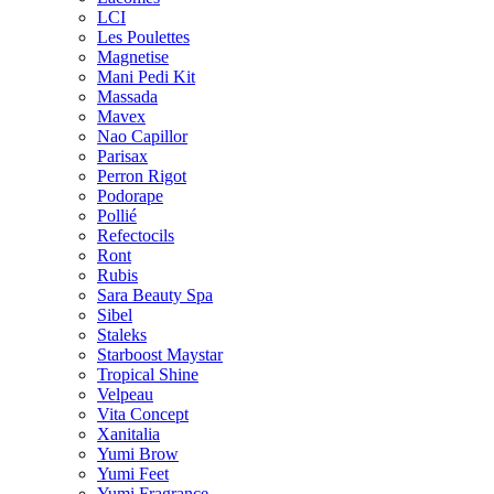
LCI
Les Poulettes
Magnetise
Mani Pedi Kit
Massada
Mavex
Nao Capillor
Parisax
Perron Rigot
Podorape
Pollié
Refectocils
Ront
Rubis
Sara Beauty Spa
Sibel
Staleks
Starboost Maystar
Tropical Shine
Velpeau
Vita Concept
Xanitalia
Yumi Brow
Yumi Feet
Yumi Fragrance