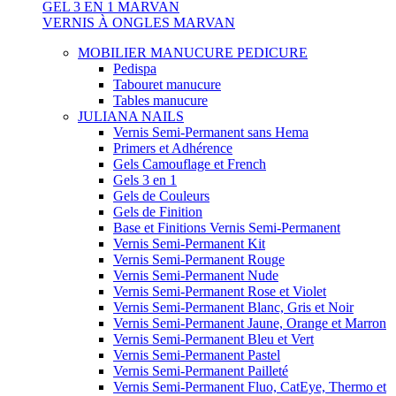
GEL 3 EN 1 MARVAN
VERNIS À ONGLES MARVAN
MOBILIER MANUCURE PEDICURE
Pedispa
Tabouret manucure
Tables manucure
JULIANA NAILS
Vernis Semi-Permanent sans Hema
Primers et Adhérence
Gels Camouflage et French
Gels 3 en 1
Gels de Couleurs
Gels de Finition
Base et Finitions Vernis Semi-Permanent
Vernis Semi-Permanent Kit
Vernis Semi-Permanent Rouge
Vernis Semi-Permanent Nude
Vernis Semi-Permanent Rose et Violet
Vernis Semi-Permanent Blanc, Gris et Noir
Vernis Semi-Permanent Jaune, Orange et Marron
Vernis Semi-Permanent Bleu et Vert
Vernis Semi-Permanent Pastel
Vernis Semi-Permanent Pailleté
Vernis Semi-Permanent Fluo, CatEye, Thermo et