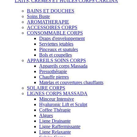
LAITS, CREMES ET HUILES CORPS CARLINA
BAINS ET DOUCHES
Soins Buste
AROMATHERAPIE
ACCESSOIRES CORPS
CONSOMMABLE CORPS
Draps d'enveloppement
Serviettes jetables
Pinceaux et spatules
Bols et coupelles
APPAREILS SOINS CORPS
Appareils corps Massada
Pressothérapie
Chauffe pierres
Matelas et couvertures chauffants
SOLAIRE CORPS
LIGNES CORPS MASSADA
Minceur Intensive
Hyaluronic Lift et Sculpt
Coffee Thérapie
Algues
Ligne Drainante
Ligne Raffermissante
Ligne Relaxante