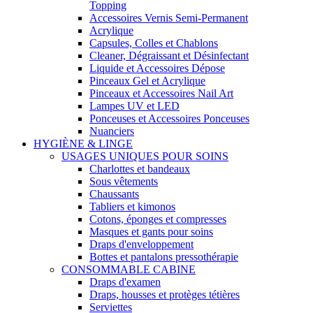
Topping
Accessoires Vernis Semi-Permanent
Acrylique
Capsules, Colles et Chablons
Cleaner, Dégraissant et Désinfectant
Liquide et Accessoires Dépose
Pinceaux Gel et Acrylique
Pinceaux et Accessoires Nail Art
Lampes UV et LED
Ponceuses et Accessoires Ponceuses
Nuanciers
HYGIÈNE & LINGE
USAGES UNIQUES POUR SOINS
Charlottes et bandeaux
Sous vêtements
Chaussants
Tabliers et kimonos
Cotons, éponges et compresses
Masques et gants pour soins
Draps d'enveloppement
Bottes et pantalons pressothérapie
CONSOMMABLE CABINE
Draps d'examen
Draps, housses et protèges tétières
Serviettes