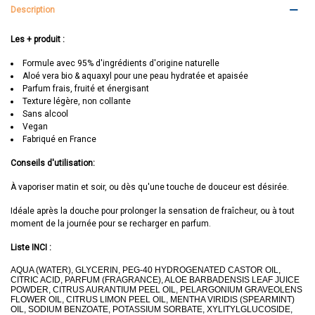
Description
Les + produit :
Formule avec 95% d'ingrédients d'origine naturelle
Aloé vera bio & aquaxyl pour une peau hydratée et apaisée
Parfum frais, fruité et énergisant
Texture légère, non collante
Sans alcool
Vegan
Fabriqué en France
Conseils d'utilisation:
À vaporiser matin et soir, ou dès qu'une touche de douceur est désirée.
Idéale après la douche pour prolonger la sensation de fraîcheur, ou à tout
moment de la journée pour se recharger en parfum.
Liste INCI :
AQUA (WATER), GLYCERIN, PEG-40 HYDROGENATED CASTOR OIL,
CITRIC ACID, PARFUM (FRAGRANCE), ALOE BARBADENSIS LEAF JUICE
POWDER, CITRUS AURANTIUM PEEL OIL, PELARGONIUM GRAVEOLENS
FLOWER OIL, CITRUS LIMON PEEL OIL, MENTHA VIRIDIS (SPEARMINT)
OIL, SODIUM BENZOATE, POTASSIUM SORBATE, XYLITYLGLUCOSIDE,